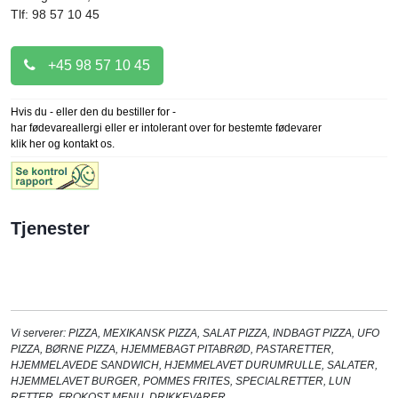
Tlf: 98 57 10 45
+45 98 57 10 45
Hvis du - eller den du bestiller for -
har fødevareallergi eller er intolerant over for bestemte fødevarer
klik her og kontakt os.
Tjenester
Vi serverer:
PIZZA
,
MEXIKANSK PIZZA
,
SALAT PIZZA
,
INDBAGT PIZZA
,
UFO
PIZZA
,
BØRNE PIZZA
,
HJEMMEBAGT PITABRØD
,
PASTARETTER
,
HJEMMELAVEDE SANDWICH
,
HJEMMELAVET DURUMRULLE
,
SALATER
,
HJEMMELAVET BURGER
,
POMMES FRITES
,
SPECIALRETTER
,
LUN
RETTER
,
FROKOST MENU
,
DRIKKEVARER
,