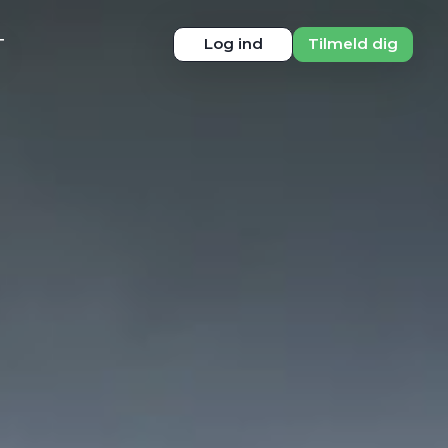
T
Log ind
Tilmeld dig